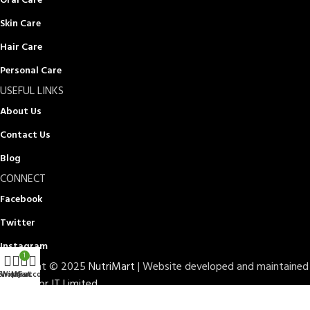
Skin Care
Hair Care
Personal Care
USEFUL LINKS
About Us
Contact Us
Blog
CONNECT
Facebook
Twitter
Instagram
1
Copyright © 2025
NutriMart
| Website developed and maintained
Shop
Wishlist
My account
Cart
by
Doptor IT Limited
TERMS OF SERVICE
PRIVACY POLICY
STORE REFUND POLICY