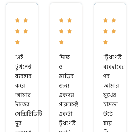
“এই
“দাঁত
“টুথপেস্ট
টুথপেস্ট
ও
ব্যবহারের
ব্যবহার
মাড়ির
পর
করে
জন্য
আমার
আমার
একদম
মুখের
দাঁতের
পারফেক্ট
চামড়া
সেন্সিটিভিটি
একটা
উঠে
দূর
টুথপেস্ট
যায়