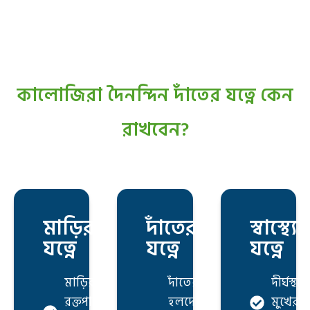
কালোজিরা দৈনন্দিন দাঁতের যত্নে কেন
রাখবেন?
মাড়ির
দাঁতের
স্বাস্থ্যের
যত্নে
যত্নে
যত্নে
মাড়ির
দাঁতের
দীর্ঘস্থায়
রক্তপাত
হলদে
মুখের