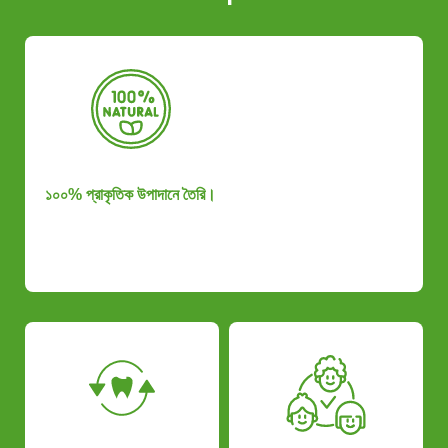
১০০% প্রাকৃতিক উপাদানে তৈরি।