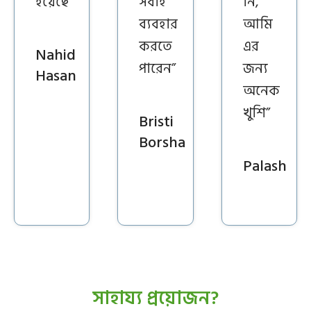
হয়েছে”
সবাই
নি,
ব্যবহার
আমি
করতে
এর
Nahid
পারেন”
জন্য
Hasan
অনেক
খুশি”
Bristi
Borsha
Palash
সাহায্য প্রয়োজন?