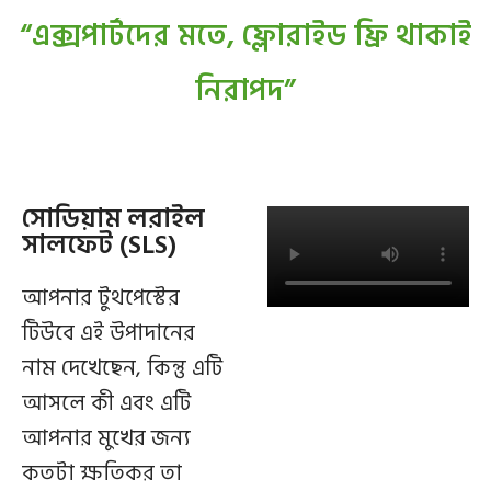
“এক্সপার্টদের মতে, ফ্লোরাইড ফ্রি থাকাই
নিরাপদ”
সোডিয়াম লরাইল
সালফেট (SLS)
আপনার টুথপেস্টের
টিউবে এই উপাদানের
নাম দেখেছেন, কিন্তু এটি
আসলে কী এবং এটি
আপনার মুখের জন্য
কতটা ক্ষতিকর তা